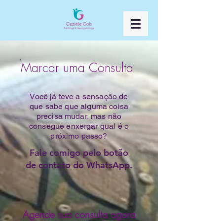
Marcar uma Consulta
Você já teve a sensação de
que sabe que alguma coisa
precisa mudar, mas não
consegue enxergar qual é o
próximo passo?
Fale comigo pelo botão
de contato do WhatsApp.
Agende sua consulta agora