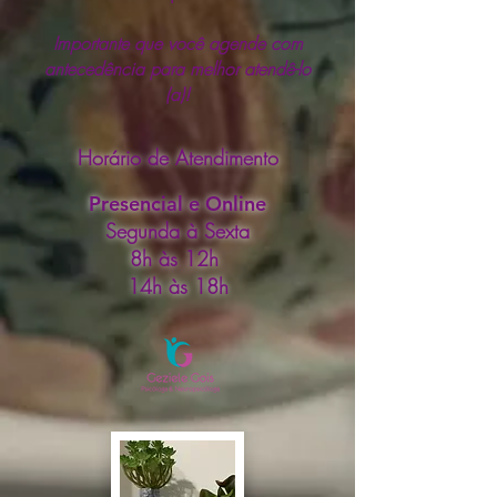
Importante que você agende com
antecedência para melhor atendê-lo
(a)!
Horário de Atendimento
Presencial e Online
Segunda à Sexta
8h às 12h
14h às 18h