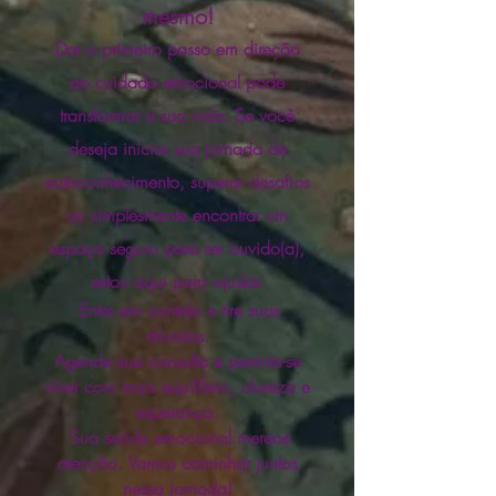
mesmo!
Dar o primeiro passo em direção
ao cuidado emocional pode
transformar a sua vida. Se você
deseja iniciar sua jornada de
autoconhecimento, superar desafios
ou simplesmente encontrar um
espaço seguro para ser ouvido(a),
estou aqui para ajudar.
Entre em contato e tire suas
dúvidas.
Agende sua consulta e permita-se
viver com mais equilíbrio, clareza e
esperança.
Sua saúde emocional merece
atenção. Vamos caminhar juntos
nessa jornada!